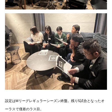
SCHEDULE
EVENT
STORY
Q&A
ENTRY
CONTACT
設定はMリーグレギュラーシーズン終盤。残り5試合となったオ
Privacy Policy
ーラスで僅差のラス目。