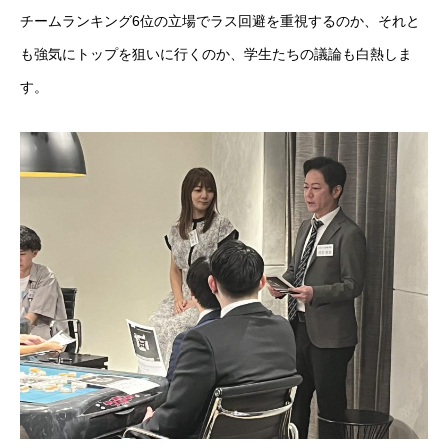
チームランキング6位の立場でラス回避を重視するのか、それと
SCHEDULE
EVENT
STORY
Q&A
ENTRY
CONTACT
も強気にトップを狙いに行くのか、学生たちの議論も白熱しま
す。