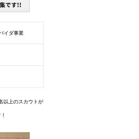
バイダ事業
0名以上のスカウトが
す！