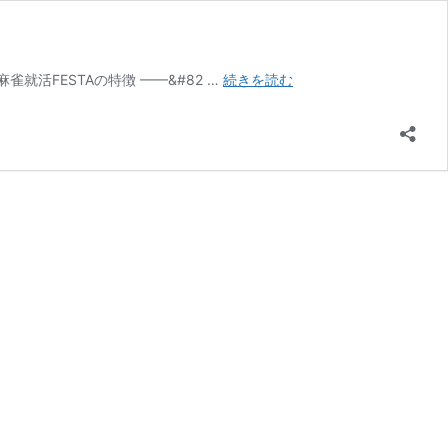
初
活FESTAの特徴 ——&#82 …
続きを読む
の
大
阪
開
催
が
決
定！
第
15
回
麻
雀
就
活
FESTA
募