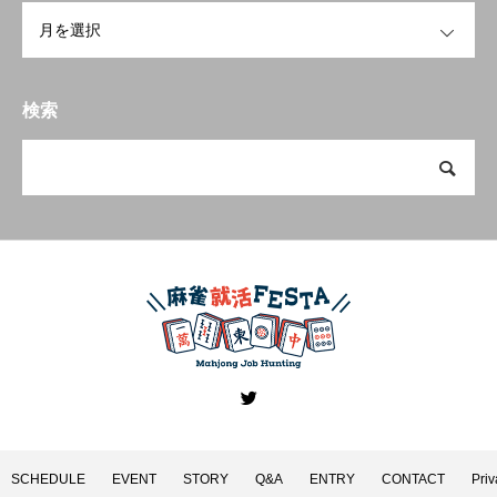
OPEN
検索
SCHEDULE
EVENT
STORY
Q&A
ENTRY
CONTACT
Priv