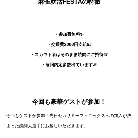
Q&A
麻雀就活FESTAの特徴
———————————-
ENTRY
CONTACT
・参加費無料✨
・交通費2000円支給💴
Privacy Policy
・スカウト者はそのまま焼肉にご招待🍖
・毎回内定多数出ています🎉
SCHEDULE
EVENT
STORY
Q&A
ENTRY
CONTACT
今回も豪華ゲストが参加！
今回もゲストが参加！先日セガサミーフェニックスへの加入が決
まった醍醐大選手にお越しいただきます。